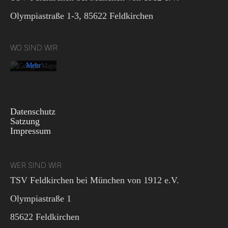
Karte
akzeptieren
Olympiastraße 1-3, 85622 Feldkirchen
Sie die
Datenschutzerklärung
von
WO SIND WIR
Google.
Mehr
erfahren
Karte
laden
Datenschutz
Satzung
Impressum
Google
Maps immer
entsperren
WER SIND WIR
TSV Feldkirchen bei München von 1912 e.V.
Olympiastraße 1
85622 Feldkirchen