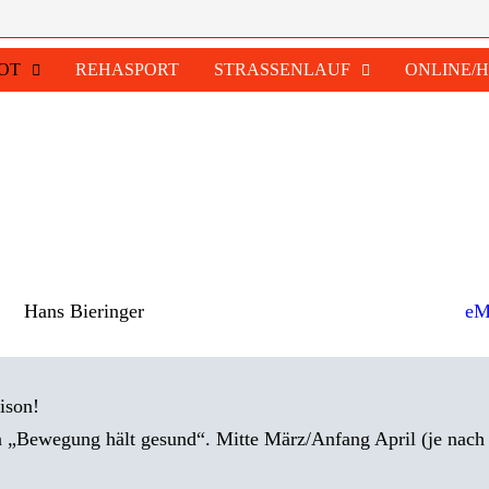
OT
REHASPORT
STRASSENLAUF
ONLINE/
Hans Bieringer
eM
ison!
 „Bewegung hält gesund“. Mitte März/Anfang April (je nach W