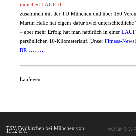
münchen LAUF10!
zusammen mit der TU München und über 150 Vereine 
Martin Halle hat eigens dafür zwei unterschiedliche
– aber mehr Erfolg hat man natürlich in einer
LAUF1
persönlichen 10-Kilometerlauf. Unser
Fitness-Newsl
BR………
Laufevent
Mit dem
Laden der
Karte
akzeptieren
Sie die
Datenschutze
von
TSV Feldkirchen bei München von
WO SIND WI
1912 e.V.
Google.