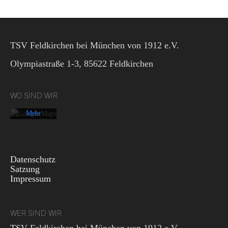
Mit dem
Laden der
TSV Feldkirchen bei München von 1912 e.V.
Karte
akzeptieren
Olympiastraße 1-3, 85622 Feldkirchen
Sie die
Datenschutzerklärung
von
WO SIND WIR
Google.
Mehr
erfahren
Karte
laden
Datenschutz
Satzung
Impressum
Google
Maps immer
entsperren
WER SIND WIR