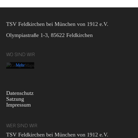
Mit dem
Laden der
TSV Feldkirchen bei München von 1912 e.V.
Karte
akzeptieren
Olympiastraße 1-3, 85622 Feldkirchen
Sie die
Datenschutzerklärung
von
WO SIND WIR
Google.
Mehr
erfahren
Karte
laden
Datenschutz
Satzung
Impressum
Google
Maps immer
entsperren
WER SIND WIR
TSV Feldkirchen bei München von 1912 e.V.